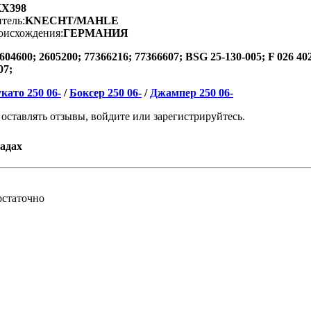
X398
тель:
KNECHT/MAHLE
оисхождения:
ГЕРМАНИЯ
604600; 2605200; 77366216; 77366607; BSG 25-130-005; F 026 4
07;
като 250 06-
/
Боксер 250 06-
/
Джампер 250 06-
 оставлять отзывы, войдите или зарегистрируйтесь.
адах
остаточно