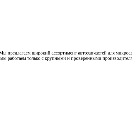
Мы предлагаем широкий ассортимент автозапчастей для микроа
ь мы работаем только с крупными и проверенными производител
 автомобилям Ford Transit, Fiat Ducato, Peugeot Boxer, ГАЗель и другого ком