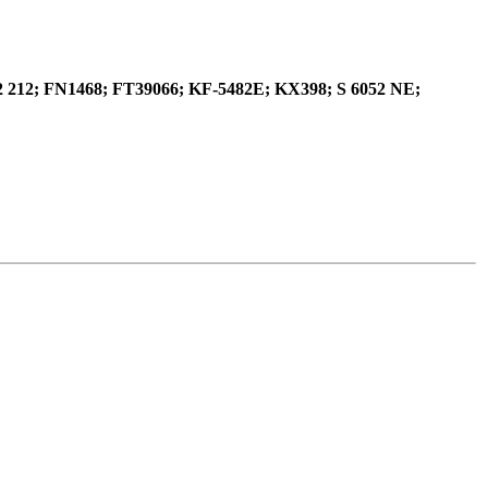
02 212; FN1468; FT39066; KF-5482E; KX398; S 6052 NE;