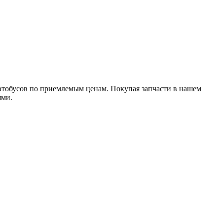
втобусов по приемлемым ценам. Покупая запчасти в нашем
ями.
мерческого автотранспорта. Сервисное