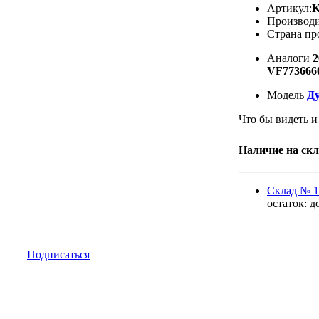
Артикул:
K
Производи
Страна пр
Аналоги
2
VF773666
Модель
Ду
Что бы видеть и
Наличие на скл
Cклад № 1
остаток:
д
Подписаться