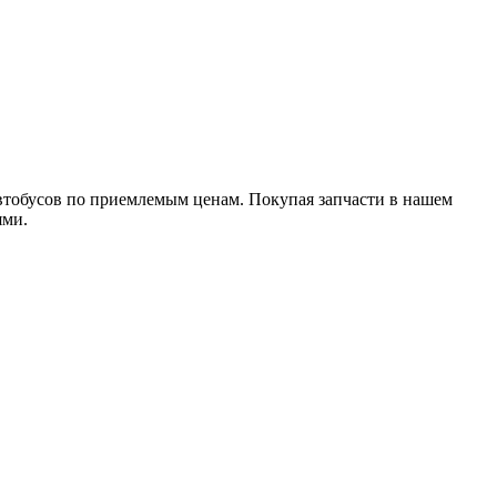
втобусов по приемлемым ценам. Покупая запчасти в нашем
ями.
мерческого автотранспорта. Сервисное