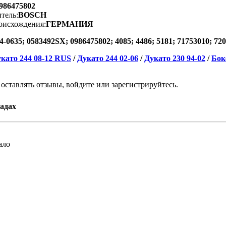
986475802
тель:
BOSCH
оисхождения:
ГЕРМАНИЯ
4-0635; 0583492SX; 0986475802; 4085; 4486; 5181; 71753010; 72
като 244 08-12 RUS
/
Дукато 244 02-06
/
Дукато 230 94-02
/
Бок
 оставлять отзывы, войдите или зарегистрируйтесь.
адах
ало