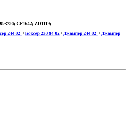
0993756; CF1642; ZD1119;
сер 244 02-
/
Боксер 230 94-02
/
Джампер 244 02-
/
Джампер