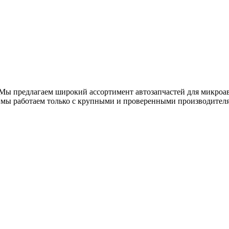
Мы предлагаем широкий ассортимент автозапчастей для микроа
ь мы работаем только с крупными и проверенными производител
 автомобилям Ford Transit, Fiat Ducato, Peugeot Boxer, ГАЗель и другого ком