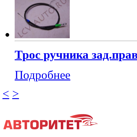
Трос ручника зад.прав
Подробнее
<
>